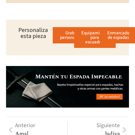
Personaliza
Grabado
Equipamiento
Enmarcado
esta pieza
personalizado
para
de espadas
escuadras
Anterior
Siguiente
Amal
Jadiya