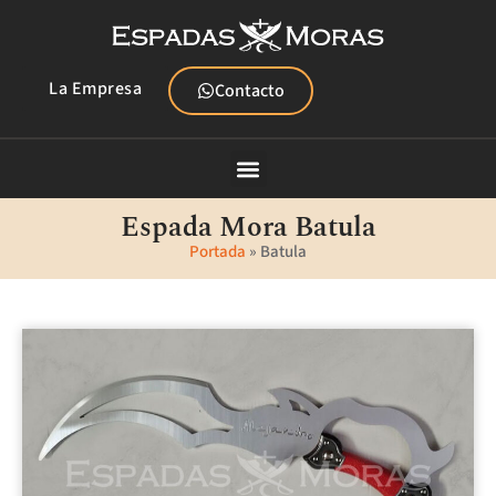
La Empresa
Contacto
Espadas Cristianas
Mazas Cristianas
Espada Mora Batula
Portada
»
Batula