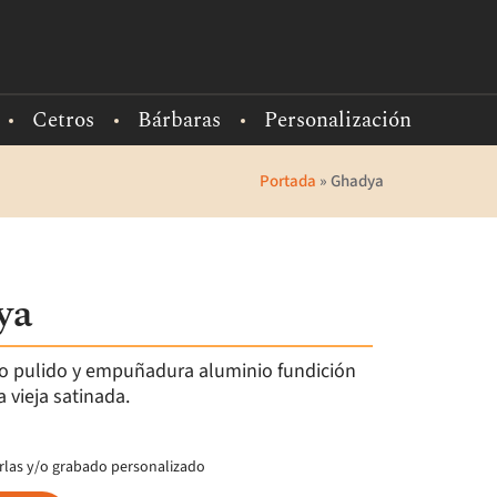
Cetros
Bárbaras
Personalización
Portada
»
Ghadya
ya
io pulido y empuñadura aluminio fundición
 vieja satinada.
borlas y/o grabado personalizado