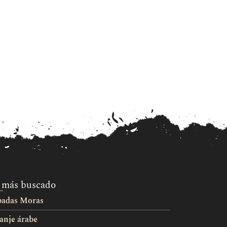
 más buscado
padas Moras
anje árabe