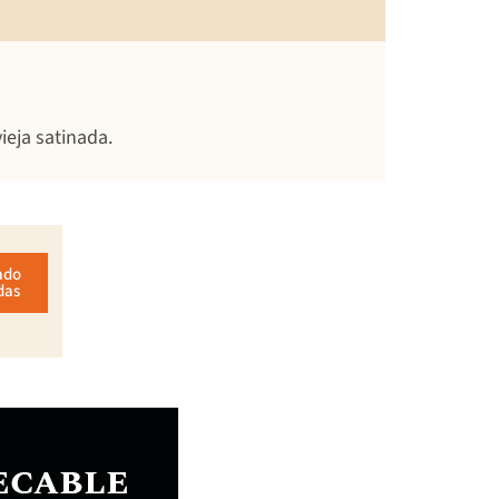
ieja satinada.
ado
das