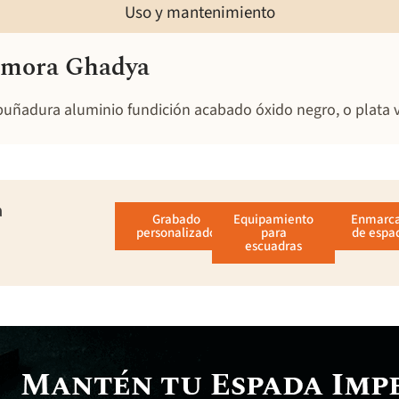
Uso y mantenimiento
a mora Ghadya
uñadura aluminio fundición acabado óxido negro, o plata v
a
Grabado
Equipamiento
Enmarc
personalizado
para
de espa
escuadras