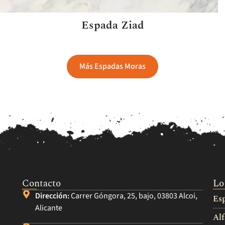
Espada Ziad
Más Espadas Moras
Contacto
Lo
Dirección:
Carrer Góngora, 25, bajo, 03803 Alcoi,
Es
Alicante
Alf