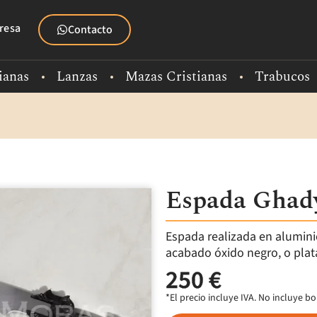
resa
Contacto
ianas
Lanzas
Mazas Cristianas
Trabucos
Espada Ghad
Espada realizada en alumin
acabado óxido negro, o plata
250 €
*El precio incluye IVA. No incluye 