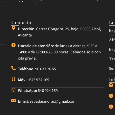
Contacto
Lo
Dirección:
Carrer Góngora, 25, bajo, 03803 Alcoi,
Es
Alicante
Alf
Horario de atención:
de lunes a viernes, 9:30 a
Esp
14:00 y de 17:00 a 20:00 horas. Sábados solo con
o
cita previa.
Tra
Ser
Teléfono:
96 633 76 55
In
Móvil:
646 924 169
WhatsApp:
646 924 169
Email:
espadasmoras@gmail.com